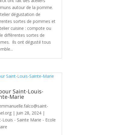
ïck ont fait des ateliers
muns autour de la pomme.
telier dégustation de
érentes sortes de pommes et
telier cuisine : compote ou
de différentes sortes de
es. Ils ont dégusté tous
mble...
pour Saint-Louis-
nte-Marie
emmanuelle.falco@saint-
el.org
|
Juin 28, 2024
|
t-Louis - Sainte Marie - Ecole
aire