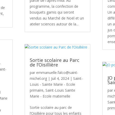
partie de l'après-midi. Au
Léna
programme, la confection de
com
 de
bouquets garnis qui seront
Un a
nt,
vendus au Marché de Noël et un
diff
atelier sciences autour de la...
un a
jus 
pomm
ense
Sortie scolaire au Parc
-
de l’Oisillière
aint-
par
emmanuelle.falco@saint-
JO 
michel.org
|
Juil 4, 2024
|
Saint-
Sai
Louis - Sainte Marie - Ecole
primaire
,
Saint-Louis Sainte
par
l
Marie - Ecole maternelle
mich
Marie
Sain
Sortie scolaire au parc de
prim
a
l’Oisillière pour tous les enfants