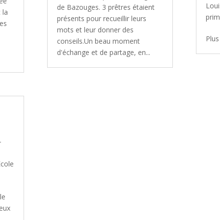
sée
Loui
de Bazouges. 3 prêtres étaient
 la
prim
présents pour recueillir leurs
Les
mots et leur donner des
Plus
conseils.Un beau moment
d'échange et de partage, en...
-
Ecole
le
jeux