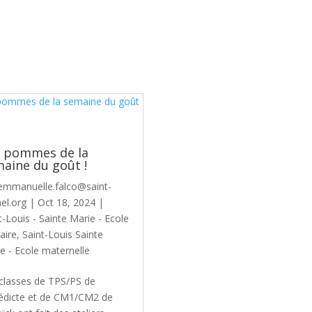
s pommes de la
aine du goût !
emmanuelle.falco@saint-
el.org
|
Oct 18, 2024
|
t-Louis - Sainte Marie - Ecole
aire
,
Saint-Louis Sainte
e - Ecole maternelle
classes de TPS/PS de
édicte et de CM1/CM2 de