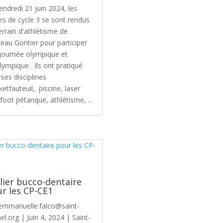
endredi 21 juin 2024, les
es de cycle 3 se sont rendus
errain d'athlétisme de
eau Gontier pour participer
 journée olympique et
lympique. Ils ont pratiqué
rses disciplines
ketfauteuil, piscine, laser
 foot pétanque, athlétisme, ...
lier bucco-dentaire
r les CP-CE1
emmanuelle.falco@saint-
el.org
|
Juin 4, 2024
|
Saint-