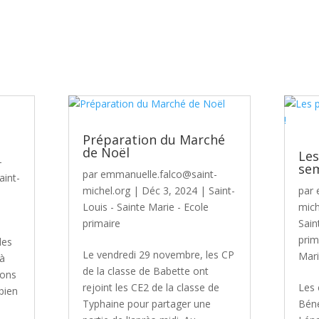
Préparation du Marché
de Noël
Le
-
sem
par
emmanuelle.falco@saint-
aint-
michel.org
|
Déc 3, 2024
|
Saint-
par
Louis - Sainte Marie - Ecole
mich
primaire
Sain
prim
les
Le vendredi 29 novembre, les CP
Mari
 à
de la classe de Babette ont
nons
rejoint les CE2 de la classe de
Les 
bien
Typhaine pour partager une
Bén