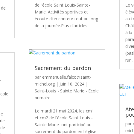
de l’école Saint Louis-Sainte-
Le v
 de
Marie. Activités sportives et
élèv
écoute d’un conteur tout au long
au t
de la journée.Plus d'articles
Chât
à la
para
dive
(bas
run,
Sacrement du pardon
par
emmanuelle.falco@saint-
-
michel.org
|
Juin 10, 2024
|
Saint-Louis - Sainte Marie - Ecole
Ecole
primaire
Ate
Le mardi 21 mai 2024, les cm1
de
pou
et cm2 de l'école Saint Louis -
rie
par
Sainte Marie ont participé au
 de
mich
sacrement du pardon en l'église