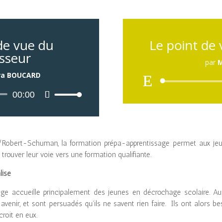
de vue du
Le point de 
sseur
par
ra BOUCARD
Lecteur
00:00
Utilisez
audio
les
flèches
haut/bas
pour
/Robert-Schuman, la formation prépa-apprentissage permet aux je
augmenter
 trouver leur voie vers une formation qualifiante.
ou
isé
diminuer
le
age accueille principalement des jeunes en décrochage scolaire. Au
volume.
s avenir, et sont persuadés qu’ils ne savent rien faire. Ils ont alors b
croit en eux.