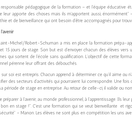
responsable pédagogique de la formation – et l’équipe éducative éta
“Je leur apporte des choses mais ils m’apportent aussi, énormément
thie et de bienveillance qui ont besoin d’être accompagnés pour trouv
l’avenir
t Saint-Michel/Robert-Schuman a mis en place la formation prépa-app
 et 15 jours de stage. Son but est d’envoyer chacun des élèves vers u
s qui sortent de l’école sans qualification. L’objectif de cette form
ionnel pérenne leur offrant des débouchés.
il sur soi est entrepris. Chacun apprend à déterminer ce qu’il aime ou n’a
fier des secteurs d’activités qui pourraient lui correspondre. Une fois 
sa période de stage en entreprise. Au retour de celle-ci, il valide ou non
 préparer à l’avenir, au monde professionnel, à l’apprentissage. Ils le
s bon en stage !”. C’est une formation qui se veut bienveillante et ri
 sécurité” – Manon. Les élèves ne sont plus en compétition les uns avec