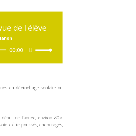
vue de l'élève
Manon
Lecteur
00:00
Utilisez
audio
les
flèches
haut/bas
pour
augmenter
unes en décrochage scolaire ou
ou
diminuer
le
volume.
 début de l’année, environ 80%
esoin d’être poussés, encouragés,