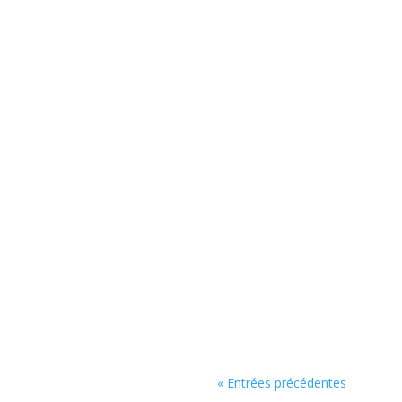
emmanuelle.falco@saint-
emmanuelle.falco@saint-
« Entrées précédentes