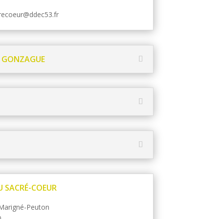
crecoeur@ddec53.fr
DE GONZAGUE
U SACRÉ-COEUR
 Marigné-Peuton
0