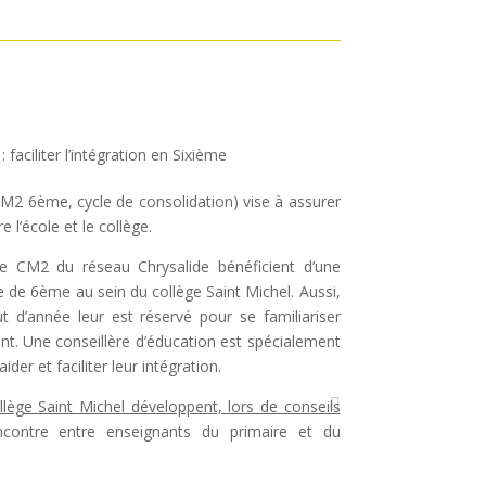
 faciliter l’intégration en Sixième
 CM2 6
ème
, cycle de consolidation) vise à assurer
 l’école et le collège.
e CM2 du réseau Chrysalide bénéficient d’une
e de 6
ème
au sein du collège Saint Michel. Aussi,
ut d’année leur est réservé pour se familiariser
t. Une conseillère d’éducation est spécialement
ider et faciliter leur intégration.
llège Saint Michel développent, lors de conseils
contre entre enseignants du primaire et du