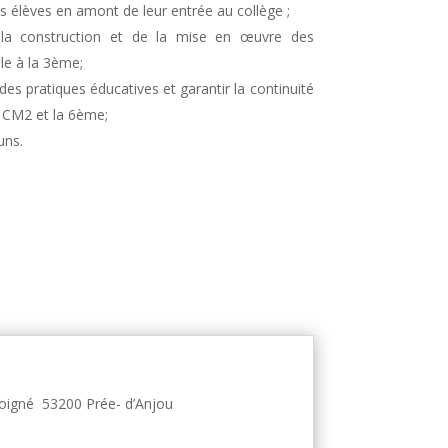
s élèves en amont de leur entrée au collège ;
 la construction et de la mise en œuvre des
e à la 3ème;
es pratiques éducatives et garantir la continuité
e CM2 et la 6ème;
uns.
poigné
53200 Prée- d’Anjou