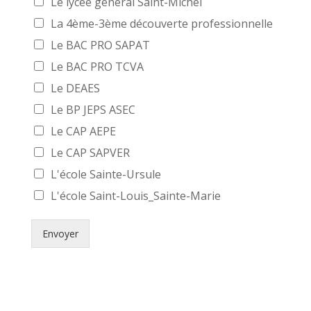
Le lycée général Saint-Michel
p
La 4ème-3ème découverte professionnelle
h
o
Le BAC PRO SAPAT
n
e
Le BAC PRO TCVA
N
Le DEAES
o
m
Le BP JEPS ASEC
Le CAP AEPE
Le CAP SAPVER
L'école Sainte-Ursule
L'école Saint-Louis_Sainte-Marie
Envoyer